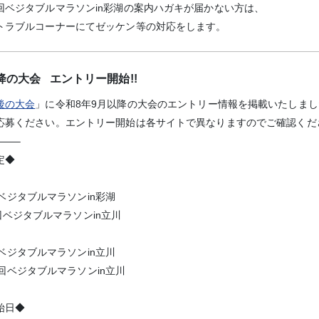
回ベジタブルマラソンin彩湖の案内ハガキが届かない方は、
トラブルコーナーにてゼッケン等の対応をします。
降の大会 エントリー開始!!
後の大会
」に令和8年9月以降の大会のエントリー情報を掲載いたしまし
応募ください。エントリー開始は各サイトで異なりますのでご確認くだ
——–
定◆
86回ベジタブルマラソンin彩湖
第87回ベジタブルマラソンin立川
88回ベジタブルマラソンin立川
第89回ベジタブルマラソンin立川
始日◆