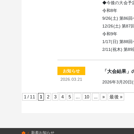
◆今後の大会予
令和8年
9/26(土) 第
12/26(土) 
令和9年
1/17(日) 第
2/11(祝木) 
お知らせ
「大会結果」
2026.03.21
2026年3月20日
1 / 11
1
2
3
4
5
...
10
...
»
最後 »
新着お知らせ
/