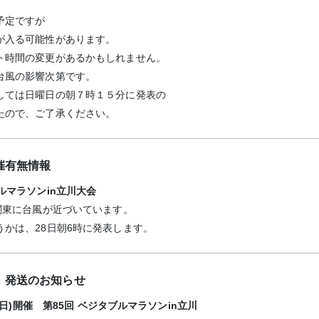
予定ですが
が入る可能性があります。
ト時間の変更があるかもしれません。
台風の影響次第です。
しては日曜日の朝７時１５分に発表の
たので、ご了承ください。
催有無情報
ルマラソンin立川大会
）関東に台風が近づいています。
うかは、28日朝6時に発表します。
」発送のお知らせ
日(日)開催 第85回 ベジタブルマラソンin立川