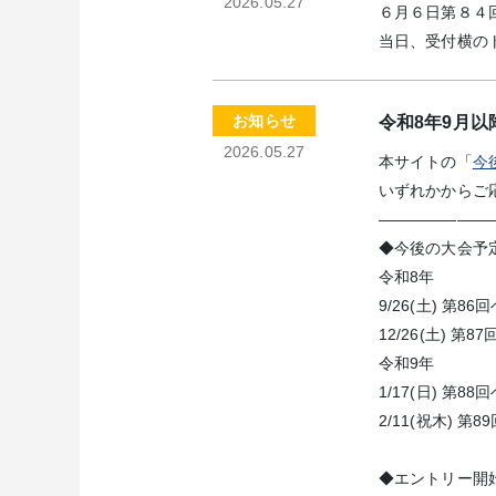
2026.05.27
６月６日第８４
当日、受付横の
お知らせ
令和8年9月以
2026.05.27
本サイトの「
今
いずれかからご
———————
◆今後の大会予
令和8年
9/26(土) 第
12/26(土) 
令和9年
1/17(日) 第
2/11(祝木) 
◆エントリー開