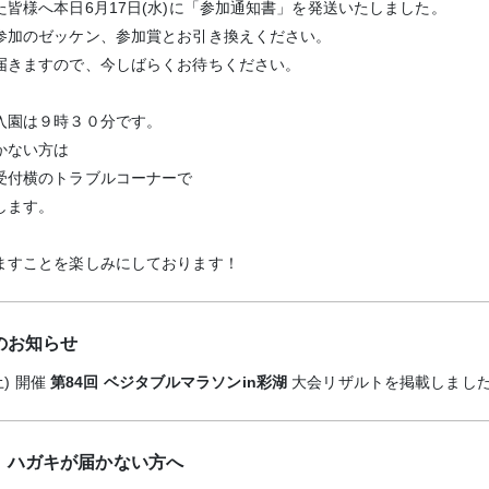
皆様へ本日6月17日(水)に「参加通知書」を発送いたしました。
参加のゼッケン、参加賞とお引き換えください。
届きますので、今しばらくお待ちください。
入園は９時３０分です。
かない方は
受付横のトラブルコーナーで
します。
ますことを楽しみにしております！
のお知らせ
土) 開催
第84回 ベジタブルマラソンin彩湖
大会リザルトを掲載しまし
」ハガキが届かない方へ