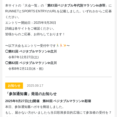
本サイトの「大会一覧」の「
第83回ベジタブル年代別マラソンin赤羽
」に
RUNNETとSPORTS ENTRYのURLを記載しました。いずれかからご応募
ください。
エントリー開始日：2025年9月26日
詳細は各サイトをご確認ください。
皆様からのご応募、お待ちしております！
〜以下大会もエントリー受付中です
〜
◯第81回 ベジタブルマラソンin立川
令和7年12月27日(土)
◯第82回 ベジタブルマラソンin立川
令和8年2月11日(水・祝)
お知らせ
2025.09.17
「参加通知書」発送のお知らせ
2025年9月27日(土)開催 第80回 ベジタブルマラソンin彩湖
本日、参加通知書ハガキを郵送しました。
もし、届かない方がいましたら当日彩湖多目的広場にて参加者の受付を７