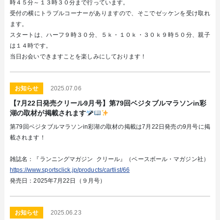
時４５分～１３時３０分まで行っています。
受付の横にトラブルコーナーがありますので、そこでゼッケンを受け取れ
ます。
スタートは、ハーフ９時３０分、５ｋ・１０ｋ・３０ｋ９時５０分、親子
は１４時です。
当日お会いできますことを楽しみにしております！
お知らせ
2025.07.06
【7月22日発売クリール9月号】第79回ベジタブルマラソンin彩
湖の取材が掲載されます
第79回ベジタブルマラソンin彩湖の取材の掲載は7月22日発売の9月号に掲
載されます！
雑誌名：『ランニングマガジン クリール』（ベースボール・マガジン社）
https://www.sportsclick.jp/products/cartlist/66
発売日：2025年7月22日（９月号）
お知らせ
2025.06.23