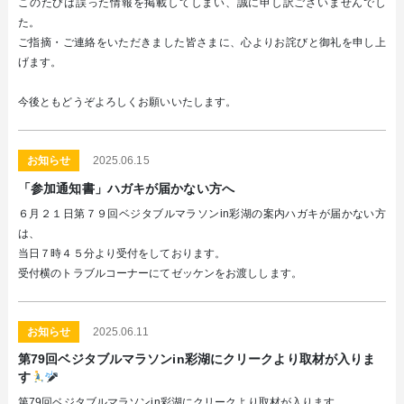
このたびは誤った情報を掲載してしまい、誠に申し訳ございませんでし
た。
ご指摘・ご連絡をいただきました皆さまに、心よりお詫びと御礼を申し上
げます。
今後ともどうぞよろしくお願いいたします。
お知らせ
2025.06.15
「参加通知書」ハガキが届かない方へ
６月２１日第７９回ベジタブルマラソンin彩湖の案内ハガキが届かない方
は、
当日７時４５分より受付をしております。
受付横のトラブルコーナーにてゼッケンをお渡しします。
お知らせ
2025.06.11
第79回ベジタブルマラソンin彩湖にクリークより取材が入りま
す
第79回ベジタブルマラソンin彩湖にクリークより取材が入ります。